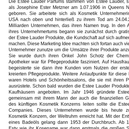
Die Estée Lauder Parfums stammen von Estee Lauder, s
als Josephine Ester Metzner am 1.07.1906 in Queens 
geboren. Sie arbeitete sich als Kosmetik Unternehmeri
USA nach oben und hinterließ zu ihrem Tod am 24.04.
Milliarden Unternehmen, das ihren Namen trug. In den 
ihres Unternehmertums begann sie zunächst durch grati
der Estee Lauder Produkte, die Kundschaft auf sich aufm
machen. Diese Marketing Idee machten sich fortan auch vi
Unternehmer zunutze um die Umsätze ihrer Produkte anz
Sie wurde durch ihren Onkel John Schotz der Chem
Apotheker war für Pflegeprodukte fasziniert. Auf Hausfra
begeisterte sie dann ihre Kunden vom Nutzen der erste
kreierten Pflegeprodukte. Weitere Anlaufpunkte für diese
waren Hotels und Schönheitssalons, die sie mit ihren 
ausrüstete. Schon bald wurden die Estee Lauder Produkt
Kaufhäusern angeboten. Im Jahr 1946 gründete Este
gemeinsam mit ihrem Mann der auch die finanziellen G
des künftigen Kosmetik Konzerns leiten sollte die Est
Companies. Dieses Unternehmen wurde bis heute z
Kosmetik Konzern, der Weltruhm erreicht hat. Mit der En
eines Badeöls gelang dann 1953 der Durchbruch. Ab 1
Esty wie ihr Kosename war dann erstmals die großen S